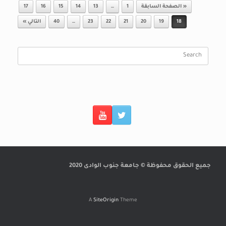
Post navigation
« الصفحة السابقة
1
…
13
14
15
16
17
18
19
20
21
22
23
…
40
التالي »
Search
for:
جميع الحقوق محفوظة © جامعة جنوب الوادى 2020
A
SiteOrigin
Theme