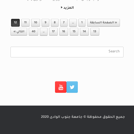
المزيد
Post navigation
« الصفحة السابقة
1
…
7
8
9
10
11
12
13
14
15
16
17
…
40
التالي »
Search
for:
جميع الحقوق محفوظة © جامعة جنوب الوادى 2020