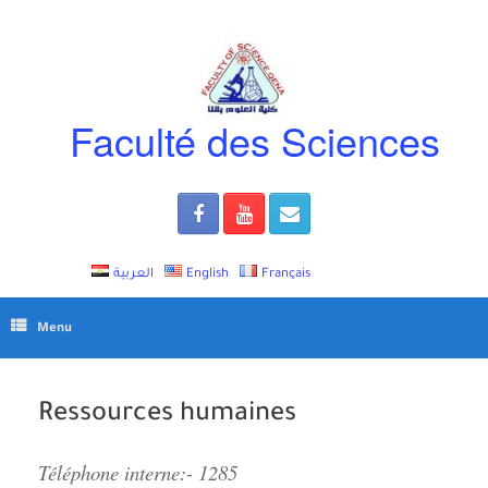
Skip
to
content
Faculté des Sciences
العربية
English
Français
Menu
Ressources humaines
Téléphone interne:- 1285