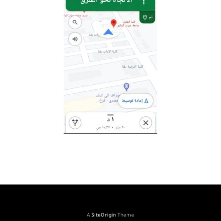
A
SiteOrigin
Theme