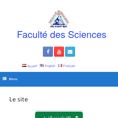
Skip
to
content
Faculté des Sciences
العربية
English
Français
Menu
Le site