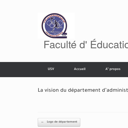
Skip
to
content
Faculté d' Éducat
USV
Accueil
A’ propos
La vision du département d’adminis
Post navigation
←
Logo de département