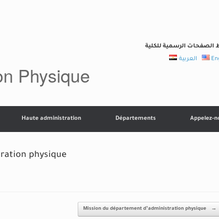
 الصفحات الرسمية للكلية
العربية
En
ion Physique
Haute administration
Départements
Appelez-n
tration physique
Mission du département d’administration physique
→