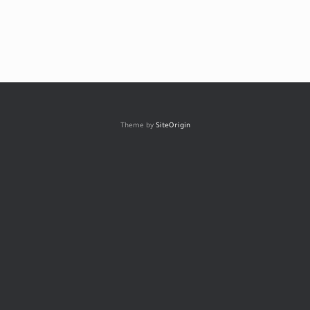
Theme by
SiteOrigin