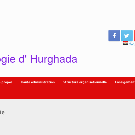
بية
gie d' Hurghada
À propos
Haute administration
Structure organisationnelle
Enseigement
le