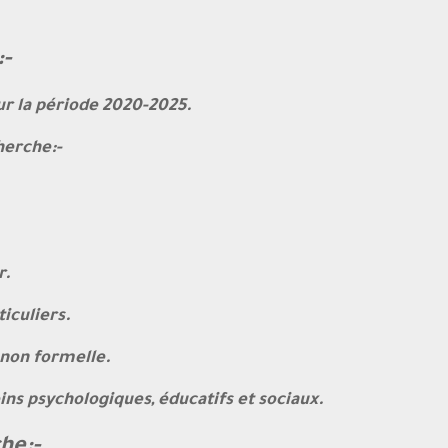
:-
ur la période 2020-2025.
herche:-
r.
iculiers.
 non formelle.
ns psychologiques, éducatifs et sociaux.