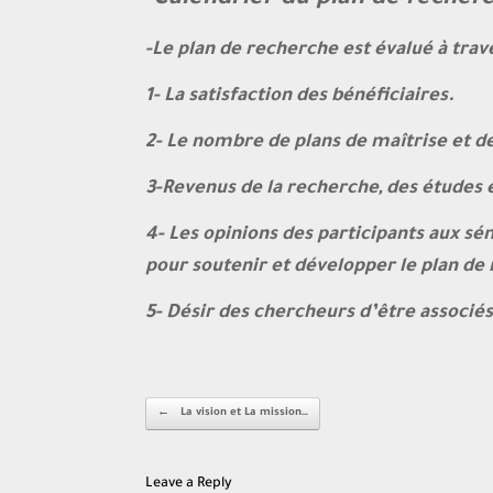
*Calendrier du plan de recherc
-Le plan de recherche est évalué à trave
1- La satisfaction des bénéficiaires.
2- Le nombre de plans de maîtrise et d
3-Revenus de la recherche, des études 
4- Les opinions des participants aux sé
pour soutenir et développer le plan de
5- Désir des chercheurs d’être associé
Post navigation
←
La vision et La mission…
Leave a Reply