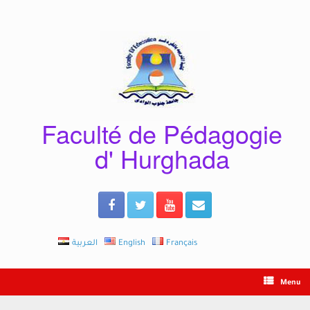
Skip
to
content
Faculté de Pédagogie
d' Hurghada
العربية
English
Français
Menu