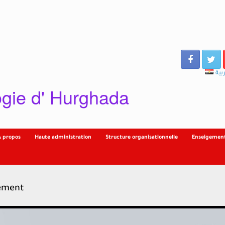
بية
gie d' Hurghada
À propos
Haute administration
Structure organisationnelle
Enseigement
nement