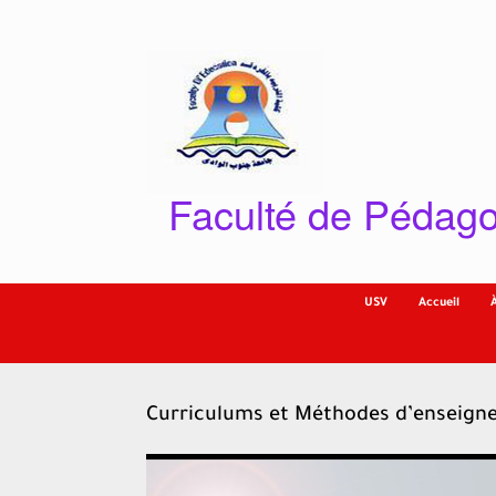
Skip
to
content
Faculté de Pédago
USV
Accueil
Curriculums et Méthodes d’enseig