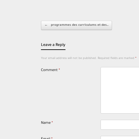
Post navigation
←
programmes des curriculums et des…
Leave a Reply
Your email address will not be published.
Required fields are marked
*
Comment
*
Name
*