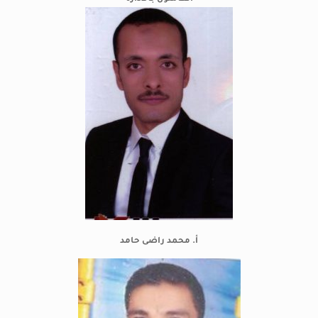
أ. محمد راضى حامد