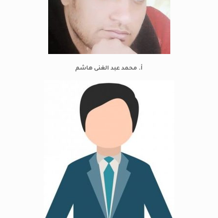
أ. محمد عبد الغنى هاشم