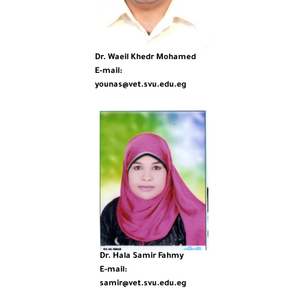
Dr. Waeil Khedr Mohamed
E-mail:
younas@vet.svu.edu.eg
Dr. Hala Samir Fahmy
E-mail:
samir@vet.svu.edu.eg