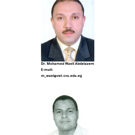
Dr. Mohamed Waeil Abdelazem
E-mail:
m_wael@vet.svu.edu.eg