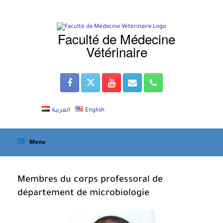
Skip
to
content
Faculté de Médecine
Vétérinaire
العربية
English
Menu
Membres du corps professoral de
département de microbiologie