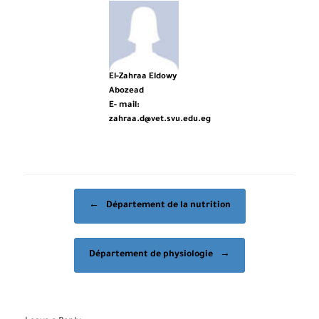
El-Zahraa Eldowy
Abozead
E- mail:
zahraa.d@vet.svu.edu.eg
Post navigation
←
Département de la nutrition
Département de physiologie
→