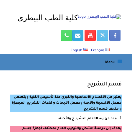
Ski
t
كلية الطب البيطرى
conten
English
Français
Menu
قسم التشريح
يعتبر من الأقسام الأساسية والكبرى منذ تأسيس الكلية ويتضمن
معمل الأنسجة والأجنة ومعمل الأبحاث و قاعات التشريح المجهزة
و متحف قسم التشريح
أ‌. نبذة عن رسالةعلم التشريـح والأجنة:
يهدف إلى دراسة الشكل والتركيب العام لمختلف أجهزة جسم