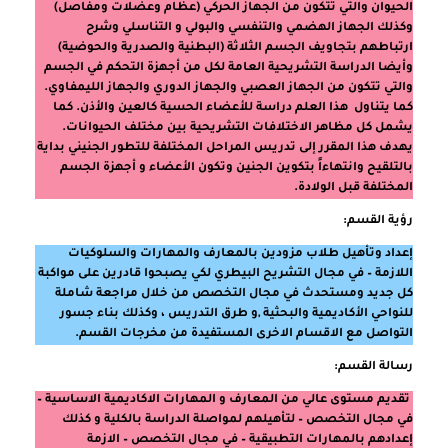
الحيوان والتي تتكون من الجهاز الحركي (عظام وعضلات ومفاصل)
وكذلك الجهاز الهضمي والتنفسي والبولي و التناسلي وشرح
ارتباطهم بتجاويف الجسم الثلاثة (البطنية والصدرية والحوضية)
وأيضا الدراسة التشريحية العامة لكل من أجهزة التحكم في الجسم
والتي تتكون من الجهاز العصبي والجهاز الدوري والجهاز الليمفاوي.
كما يتناول هذا العلم دراسة للأعضاء الحسية كالعين والأذن. كما
يشمل كل مظاهر الاختلافات التشريحية بين مختلف الحيوانات.
يهدف هذا المقرر إلى تدريس المراحل المختلفة للتطور الجنيني بداية
بالتلقيح وانتهاءاً بتكوين الجنين وتكون الأعضاء و أجهزة الجسم
المختلفة قبل الولادة.
رؤية القسم:
إعداد وتأهيل طلاب مزودين بالمعارف والمهارات والسلوكيات
اللازمة – في مجال التشريح البيطري لكي يصبحوا قادرين على مواكبة
كل جديد ومستحدث في مجال التخصص من خلال مراجعة شاملة
للنواحي الأكاديمية والبحثية ,و طرق التدريس ، وكذلك بناء جسور
التواصل مع الاقسام الاخرى المستفيدة من مخرجات القسم.
رسالة القسم:
تقديم مستوى عالي من المعارف و المهارات الاكاديمية الاساسية –
في مجال التخصص – لتأهيلهم لمواصلة الدراسة بالكلية و كذلك
إعدادهم بالمهارات التطبيقية – في مجال التخصص – الازمة