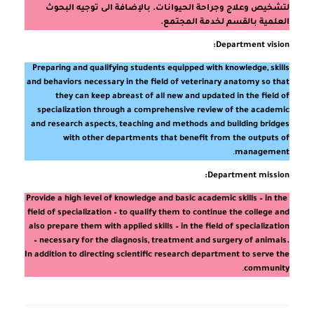
لتشخيص وعلاج وجراحة الحيوانات. بالإضافة الى توجيه البحوث
العلمية بالقسم لخدمة المجتمع.
Department vision:
Preparing and qualifying students equipped with knowledge, skills
and behaviors necessary in the field of veterinary anatomy so that
they can keep abreast of all new and updated in the field of
specialization through a comprehensive review of the academic
and research aspects, teaching and methods and building bridges
with other departments that benefit from the outputs of
.
management
Department mission:
Provide a high level of knowledge and basic academic skills – in the
field of specialization – to qualify them to continue the college and
also prepare them with applied skills – in the field of specialization
– necessary for the diagnosis, treatment and surgery of animals.
In addition to directing scientific research department to serve the
.
community