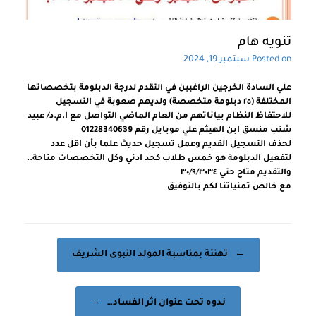
تنويه هام
Posted on
سبتمبر 19, 2024
علي السادة الخرجين الراغبين في التقدم لدرجة الدبلومة بتخصصاتها
المختلفة (٢٥ دبلومة متخصصة) ولديهم صعوبة في التسجيل
للاحتفاظ النظام بياناتهم من العام الماضي التواصل مع ا.م.د/ عبيد
شنب منسق ابن الهيثم علي موبايل رقم 01228340639
لحذف التسجيل القديم وعمل تسجيل حديث علما بأن اقل عدد
لتفعيل الدبلومة هو خمس طلاب كحد ادني وكل التخصصات متاحة..
والتقديم متاح حتي ٣٠/٩/٣٠٣٤
مع خالص تمنياتنا لكم بالتوفيق
Post navigation
←
تهنئة بمناسبة المولد النبوى الشريف
ندوه تحت عنوان اثر الفساد…
→