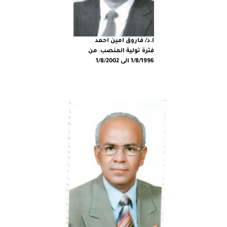
ا.د/ فاروق امين احمد
فترة تولية المنصب
:
من
1/8/1996 الى 1/8/2002