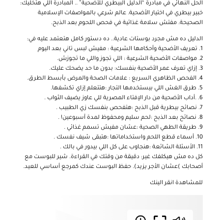
الحل النهائي في مبادرة “الدليل البيطري للأضحية” .. المبادرة اللي هتخليك:
خبير بيطري في اختيار الأضحية. عالم شرعي بالمواصفات الإسلامية
الصحيحة. مفتش سلامة غذائية في فحص اللحوم بعد الذبح.
الدليل ده مش مجرد بوستات عادية.. ده دستور كامل هتعتمد عليه في:
1. تعريف الأضحية وأحكامها الشرعية : مفيش لبس تاني بعد اليوم
2. مواصفات الأضحية الشرعية : اللي تجوز واللي ما تجوزش.
3. إزاي تعرف عمر الأضحية بنفسك: بدون ما حد يضحك عليك.
4. الفحص الظاهري السريع : علامات الصحة والمرض بأبسط الطرق.
5. طرق الغش اللي بيستخدمها التجار :هتتعلم إزاي تكشفها.
6. .أداب الأضحية من دار الإفتاء المصرية للي عاوز يضيف الثواب .
7. نصائح بيطرية قبل الذبح :هتفحص بنفسك زي الطبيب .
8. نصائح بعد الذبح :لحم سليم ومحفوظ لمدة أسبوعين! .
9. طريقة الطهي الصحية :عشان مفيش تسمم غذائي .
10. أسماء قطع اللحم واستخداماتها :هتبقى شيف نفسك .
11. الأسئلة الشائعة :هنجاوب على كل اللي بيدور في بالك .
كل ده مش هيكلفك غير: دقيقة من وقتك في القراءة. شير للبوست مع
أصحابك )عشان الأجر يزيد). حفظ البوست عندك كمرجع أساسي للعيد.
للمشاهدة انقر الينك