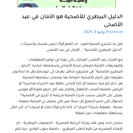
الدليل البيطري للأضحية هو الأمان في عيد
الأضحى
Posted on
يونيو 3, 2025
قبل ما تشتري أضحية العيد.. خد العلم أولاً! حصن نفسك وأسرتك بـ
“الدليل البيطري للأضحية” .. الأمان في عيد الأضحى
مع اقتراب عيد الأضحى المبارك، يأتي دورنا في توفير المعلومات
والتوجيهات اللازمة لضمان صحة الأضاحي وسلامتها. مبادرة “الدليل
البيطري للاضحية” هي مشروع شامل يهدف إلى تزويدكم بكل ما تحتاجون
معرفته حول اختيار الأضحية، العناية بها، وضمان سلامتها الصحية.
هل تذكر كم مرة سمعنا أو رأينا أضاحي نافقة بعد الشراء مباشرة؟ أو
أمراض غامضة أصابت الأطفال والكبار بعد أكل لحوم ملوثة؟أو فلوس
بتترمى على الأرض بسبب شراء أضحية مريضة لا تُجزئ في الأضحية؟
السؤال اللي محير الجميع كل سنة: مين اللي يضمن لي أضحية سليمة –
صحية – مقبولة شرعًا؟ الجزار؟ لا، لأنه تاجر أولاً! جارك أو قريبك؟ لا، لأن الكل
بيستهلك معلومات غير دقيقة!
عشان كده، ومن قلب وزارة الزراعة المصرية – الجمعيات البيطرية – دار
الإفتاء المصرية من كلية الطب البيطري – جامعة جنوب الوادي، جبنا لكم