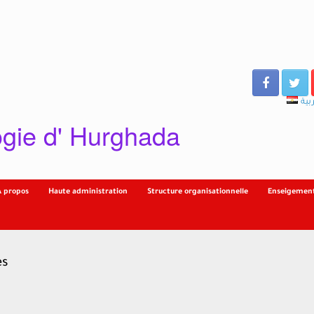
بية
gie d' Hurghada
À propos
Haute administration
Structure organisationnelle
Enseigement
es