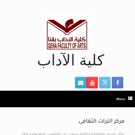
Ski
t
conten
كلية الآداب
Menu
مركز التراث الثقافى
يمثل تعريف الثقافة إشكالية يصعب على القائمين عليها وضع إطار