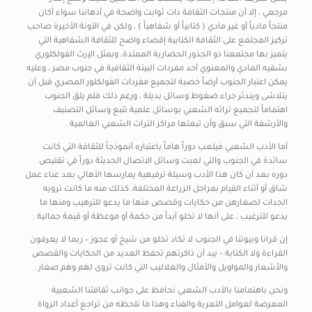
مرجعي ، إلا أن منتجات الثقافة ذات ثوابت واضحة في أذهاننا سواء أكان
منتجاً مادياً أو غير مادي ( كتابياً أو شفاهياً ) ، ولكن في الآونة الأخيرة صاحب
تركيز المجتمع على الثقافة الكتابية إقصاء واضح للثقافة الشفاهية التي
يتميز بها مجتمعنا ذو الجذور الحضارية الممتدة، ويمثل الإرث الفولكلوري
بشقيه المادي والمعنوي أحد مفردات البيئة الثقافية في جنوب مصر ، وعليه
يمكن اعتبار الجنوب أرضاً خصبة لتجميع مفردات الفولكلور المصري قبل أن
يتلاشى ويندثر جراء ضغوط وسائل بديلة ، ورغم ذلك فلم يلق الجنوب
اهتماماً لتجميع تراثه الشعبي بوسائل علمية تتبع وسائل التصنيف
والأرشفة التي سبق وأن تبعتها مراكز التراث الشعبي العالمية .
أما الأدب الشعبي فيلعب دوراً هاماً باعتباره أنموذجاً للثقافة التي كانت
سائدة في الجنوب والتي لعبت وسائل الاتصال الحديثة دوراً في تقليص
دوره بعد أن كان هذا الأدب وسيلة ترفيهية يمارسها الأهالي بعد عناء عمل
شاق أو أثناء القيام بمراحل الزراعة المختلفة، كذلك منه ما كانت ترويه
الجدات لصغارهن من حكايات وقصص منها ما يدعو للترهيب ومنها ما
يدعو للترغيب ، على أنها لا تخلو أبداً من حكمة أو موعظة أو قيمة جمالية .
إن قرانا وبيوتنا في الجنوب لا تكاد تخلو من شيخ أو عجوز – ربما لا يعرفون
القراءة ولا الكتابة – بيد أن ذاكرتهم تحفظ العديد من الحكايات والقصص
والأشعار والمواويل والأمثال والغلاليب التي كانت تروى لهم وهم صغار .
ونحن باهتمامنا بالأدب الشعبي نحافظ على جوانب ثقافتنا الشعبية
المعرضة لعوامل التعرية والفناء وهذا ما نلحظه من تراجع أعداد الرواة