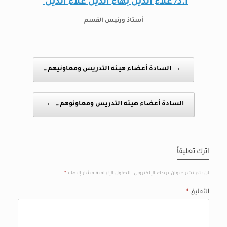
أ.د/ علاء الدين بهاء الدين علاء الدين
أستاذ ورئيس القسم
Post navigation
←
السادة أعضاء هيـئه التدريس ومعاونيهم…
السادة أعضاء هيـئه التدريس ومعاونوهم…
→
اترك تعليقاً
لن يتم نشر عنوان بريدك الإلكتروني.
الحقول الإلزامية مشار إليها بـ
*
التعليق
*