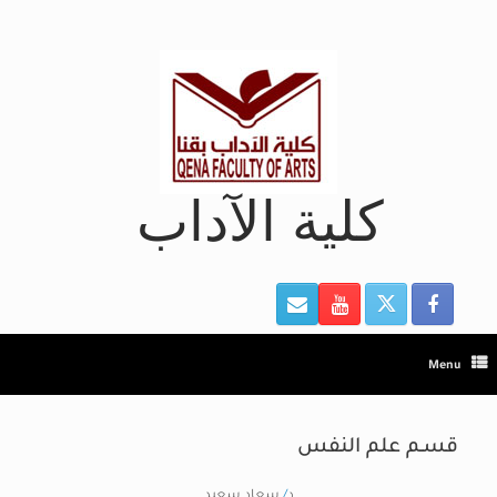
Ski
t
conten
كلية الآداب
Menu
قسـم علم النفس
د
/
سعاد سعيد