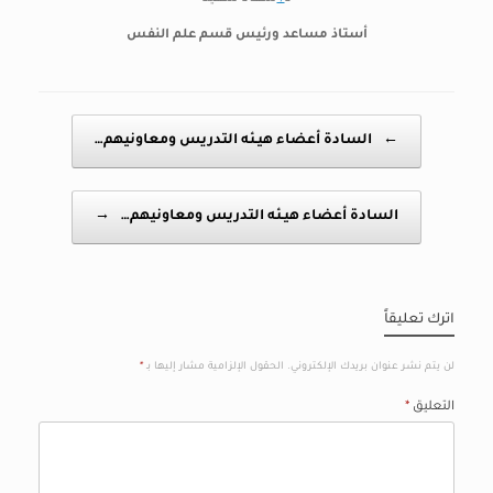
أستاذ مساعد ورئيس قسم علم النفس
Post navigation
←
السادة أعضاء هيـئه التدريس ومعاونيهم…
السادة أعضاء هيـئه التدريس ومعاونيهم…
→
اترك تعليقاً
لن يتم نشر عنوان بريدك الإلكتروني.
الحقول الإلزامية مشار إليها بـ
*
التعليق
*