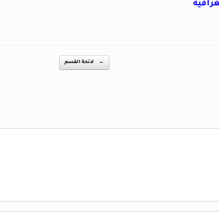
رافية
←
لائحة القسم