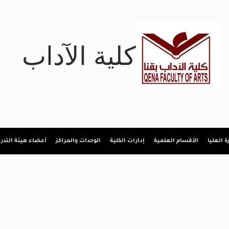
كلية الآداب
رة العليا
الأقسام العلمية
إدارات الكلية
الوحدات والمراكز
أعضاء هيئة التد