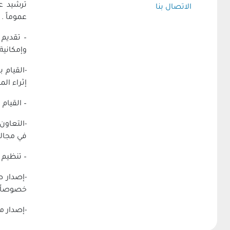
ترشيد عم
الاتصال بنا
عموماً .
– تقديم 
وإمكانية 
-القيام 
إثراء الم
– القيام
-التعاون
في مجالا
– تنظيم 
-إصدار 
خصوصاً و
-إصدار م