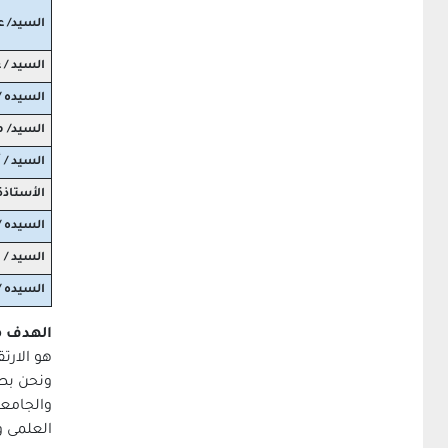
إدارة مكتب نائب رئيس الجامعة
السيد/ 
الهيكل التنظيمى للادارة
إدارة شئون البحوث العلمية
السيد / 
قوانين وقواعد
السيده 
التقدم للدراسات العليا
المنح والبعثات
السيد/ 
التعاون الدولى
السيد / 
المجلات العلمية
الطلاب الوافدين
الأستاذة
جوائز جامعة جنوب الوادى
السيده /
التقدم للدراسات العليا
السيد / 
إدارة المتاحف والوسائل التعليمية
لائحة المشروعات البحثية
السيده /
الإدارة العامة للمكتبات الجامعية
الهدف م
مذكرات التفاهم والجامعات
هو الارت
الخارجية
ونحن بصد
والجامعة
العلمى و