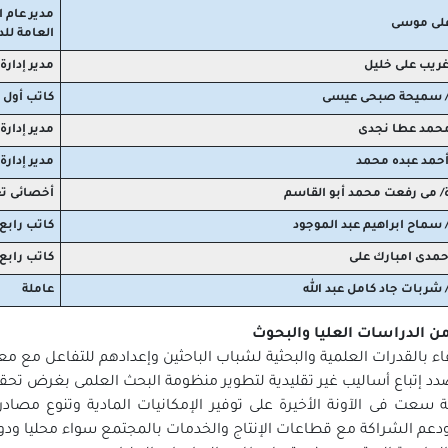
مدير عام ا
على موسى
العامة لل
غريب على خليل
مدير إدارة
/ سميحة صبحى عيسى
كاتب أول
محمد عطا نجدى
مدير إدارة
أحمد عبده محمد
مدير إدار
/ مى رفعت محمد أبو القاسم
أخصائى تع
 سماح ابراهيم عبد الموجود
كاتب رابع
حمدى امبارك على
كاتب رابع
شربات جاد كامل عبد الله
عاملة
ن الدراسات العليا والبحوث
قاء بالقدرات العلمية والبحثية لشباب الباحثين وإعدادهم للتفاعل مع مع
د إتباع أساليب غير تقليدية لتطوير منظومة البحث العلمى بغرض تحقيق
 سعت فى الآونة الأخيرة على توفير الإمكانيات المادية وتنوع مصاد
دعم الشراكة مع قطاعات الإنتاج والخدمات بالمجتمع سواء محليا ودولي