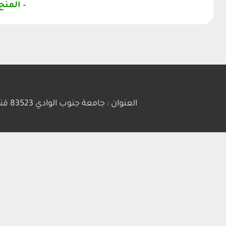
–
المنح
إدارة مكتب نائب رئيس الجامعة
الهيكل التنظيمى للادارة
إدارة شئون البحوث العلمية
قوانين وقواعد
التقدم للدراسات العليا
المنح والبعثات
التعاون الدولى
المجلات العلمية
الطلاب الوافدين
العنوان : جامعة جنوب الوادي 83523 قنا - جمهورية مصر العربية | ت: 20963211281+ | فاكس :20963211279+ | بريد إلكتروني : info@svu.edu.eg
جوائز جامعة جنوب الوادى
التقدم للدراسات العليا
إدارة المتاحف والوسائل التعليمية
لائحة المشروعات البحثية
الإدارة العامة للمكتبات الجامعية
مذكرات التفاهم والجامعات
الخارجية