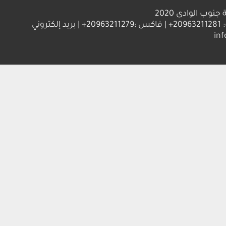
ب الوادى 2020
العنوان : جامعة جنوب الوادي 83523 قنا - جمهورية مصر العربية | ت: 20963211281+ | فاكس :20963211279+ | بريد إلكتروني