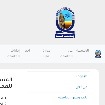
الرئيسية
عن
الإدارة
اخبار
إدارات
الجامعة
العليا
الجامعة
English
المست
للعمل
من نحن
نائب رئيس الجامعة
اص
اص