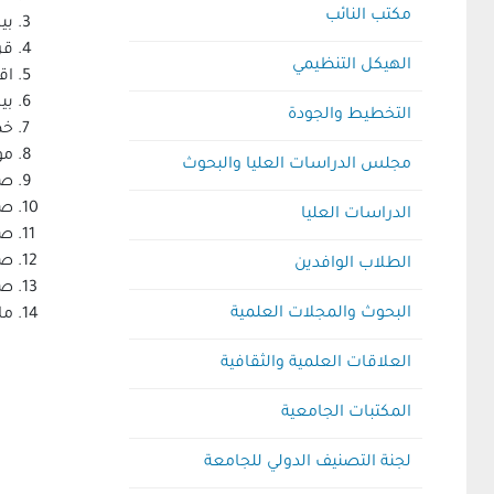
مكتب النائب
بي
قر
الهيكل التنظيمي
اق
بي
التخطيط والجودة
خط
مو
مجلس الدراسات العليا والبحوث
صو
صو
الدراسات العليا
صو
صو
الطلاب الوافدين
صو
البحوث والمجلات العلمية
ما
العلاقات العلمية والثقافية
المكتبات الجامعية
لجنة التصنيف الدولي للجامعة