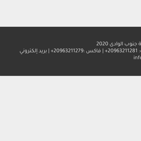
الوادى 2020
العنوان : جامعة جنوب الوادي 83523 قنا - جمهورية مصر العربية | ت: 20963211281+ | فاكس :20963211279+ | بريد إلكتروني