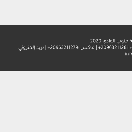
الوادى 2020
العنوان : جامعة جنوب الوادي 83523 قنا - جمهورية مصر العربية | ت: 20963211281+ | فاكس :20963211279+ | بريد إلكتروني