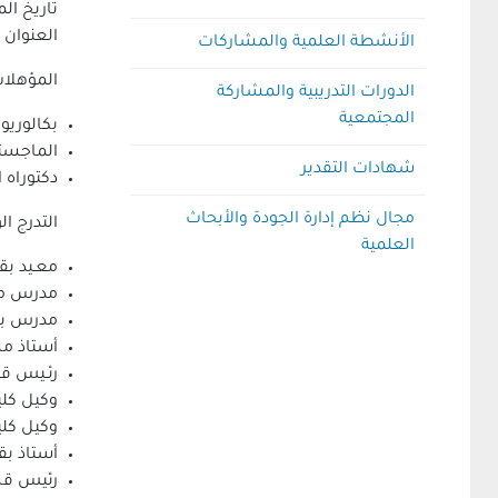
تاريخ الميلاد : 15 / 8 / 1962م الجنسية : مص
العنوان : 
الأنشطة العلمية والمشاركات
المؤهلات
الدورات التدريبية والمشاركة
المجتمعية
بكالوريوس 
الماجستير 
شهادات التقدير
دكتوراه ا
مجال نظم إدارة الجودة والأبحاث
التدرج ا
العلمية
معـيد بقسم 
مدرس مساع
مدرس بقسم 
أستاذ مساع
رئـيس قـسم
وكيل كلية
وكيل كلية
أستاذ بقس
رئيس قسم ا