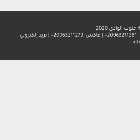
ب الوادى 2020
العنوان : جامعة جنوب الوادي 83523 قنا - جمهورية مصر العربية | ت: 20963211281+ | فاكس :20963211279+ | بريد إلكتروني