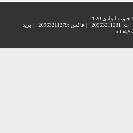
ب الوادى 2020
العنوان : جامعة جنوب الوادي 83523 قنا - جمهورية مصر العربية | ت: 20963211281+ | فاكس :20963211279+ | بريد