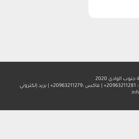
ب الوادى 2020
العنوان : جامعة جنوب الوادي 83523 قنا - جمهورية مصر العربية | ت: 20963211281+ | فاكس :20963211279+ | بريد إلكتروني