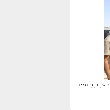
امعية بجامعة