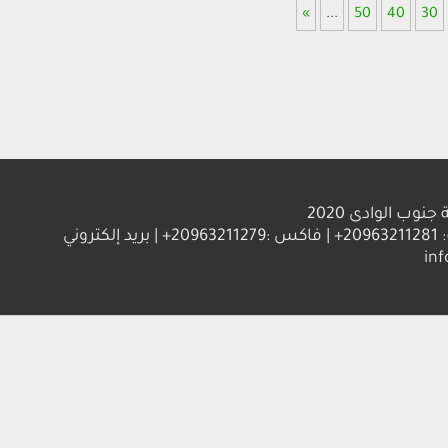
»
...
50
40
30
ب الوادى 2020
العنوان : جامعة جنوب الوادي 83523 قنا - جمهورية مصر العربية | ت: 20963211281+ | فاكس :20963211279+ | بريد إلكتروني