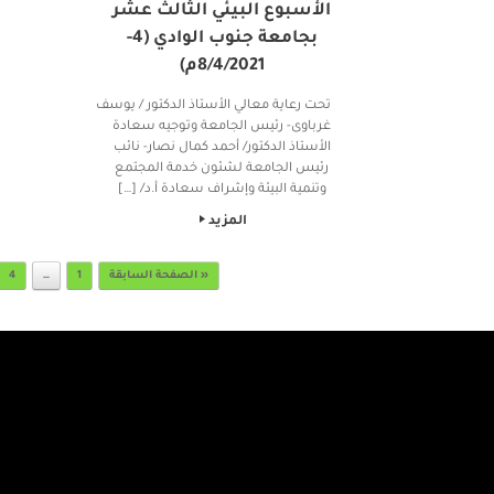
الأسبوع البيئي الثالث عشر
بجامعة جنوب الوادي (4-
8/4/2021م)
تحت رعاية معالي الأستاذ الدكتور / يوسف
غرباوى- رئيس الجامعة وتوجيه سعادة
الأستاذ الدكتور/ أحمد كمال نصار- نائب
رئيس الجامعة لشئون خدمة المجتمع
وتنمية البيئة وإشراف سعادة أ.د/ […]
المزيد
Post navigation
« الصفحة السابقة
1
…
4