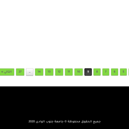
5
6
7
8
9
10
11
12
13
14
…
27
التالي »
جميع الحقوق محفوظة © جامعة جنوب الوادى 2020