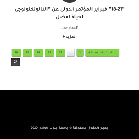
“18-21” فبراير المؤتمر الدولى عن “النانوتكنولوجى
لحياة افضل
download1
المزيد
Post navigation
« الصفحة السابقة
1
…
22
23
24
25
26
27
جميع الحقوق محفوظة © جامعة جنوب الوادى 2020