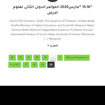
“15-16 “مارس2020 المؤتمر الدولى الثانى لعلوم
الارض
Home SVU Contacts Under The Auspices of Professor Khaled Abdel-
GhaffarMinister of Higher Education and Scientific Research Major
General Abdel Hamid el HagganQena Governor Professor Youssuf
GherbawyPresident of South Valley University Professor Mohamed
Mahgoub […]
المزيد
Post navigation
« الصفحة السابقة
1
…
19
20
21
22
23
24
25
26
27
التالي »