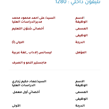
تليفون داخلي : 1280
ا
لاسم
السيد/ على احمد محمود محمد
الوظيفة
مديرالدراسات العليا
المسمى
أخصائى شئؤن التعليم
الوظيفى
الدرجة
الاولى (أ)
المؤهل
ليسانس إلاداب _لغة عربية
ماجستير النحو و الصرف
الاسم
السيد/عماد حكيم زجاري
الوظيفة
الدراسات العليا
المسمى
أخصائي أول معمل
الوظيفى
الدرجة
الأولى