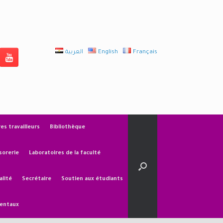
العربية
English
Français
res travailleurs
Bibliothèque
sorerie
Laboratoires de la faculté
alité
Secrétaire
Soutien aux étudiants
mentaux