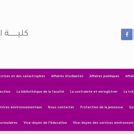
كليـــــــة 
 crises et des catastrophes
Affaires étudiantes
Affaires publiques
Affai
nction
La bibliothèque de la faculté
La contrainte et enregistrer
La tré
rvices environnementaux
Nous contacter
Protection de la jeunesse
Qu
formulaires
Vice-doyen de l’éducation
Vice-doyen des services environne