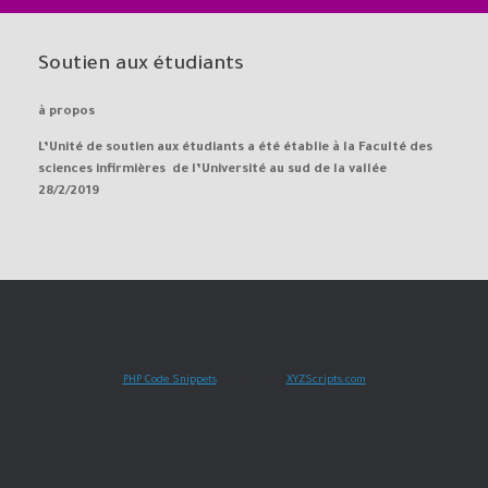
Soutien aux étudiants
à propos
L’Unité de soutien aux étudiants a été établie à la Faculté des
sciences infirmières de l’Université au sud de la vallée
28/2/2019
PHP Code Snippets
Powered By :
XYZScripts.com