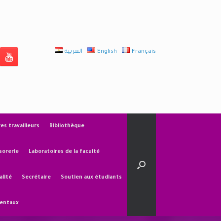
العربية
English
Français
res travailleurs
Bibliothèque
sorerie
Laboratoires de la faculté
alité
Secrétaire
Soutien aux étudiants
mentaux