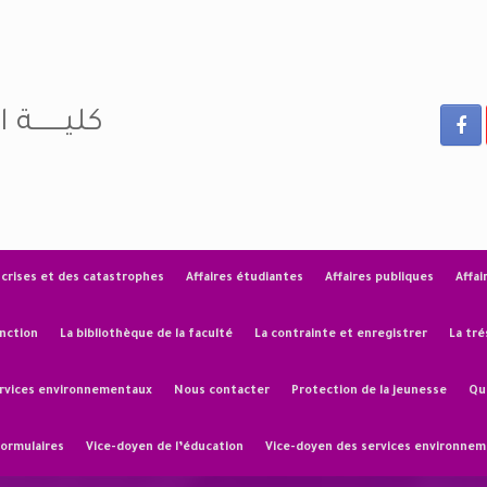
كليـــــــة 
 crises et des catastrophes
Affaires étudiantes
Affaires publiques
Affai
nction
La bibliothèque de la faculté
La contrainte et enregistrer
La tré
rvices environnementaux
Nous contacter
Protection de la jeunesse
Qu
formulaires
Vice-doyen de l’éducation
Vice-doyen des services environne