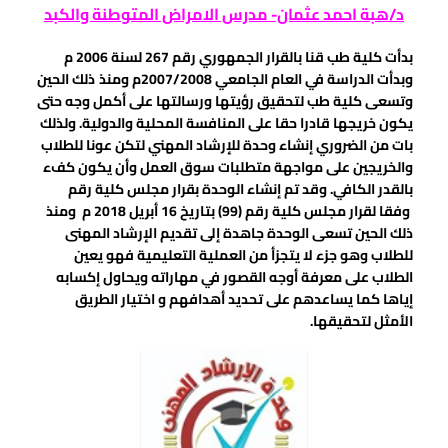
د/هبة احمد عثمان- مدرس الامراض المتوطنة والكبد
بدأت كلية طب قنا بالقرار الجمهوري رقم 267 لسنة 2006 م
وبدأت الدراسة في العام الجامعي 2007/2008م ومنذ
ذلك الحين
وتسعى كلية طب لتحقيق رؤيتها ورسالتها على أكمل وجه حتى
يكون خريجها قادرا حقا على المنافسة المحلية والدولية. ولذلك
بات من الضروري إنشاء وحدة للإرشاد المهني لتكن عونا للطلاب
والخريجين على مواجهة متطلبات سوق العمل وأن يكون كفء
بالقدر الكافي. وقد تم إنشاء الوحدة بقرار مجلس كلية رقم
وفقا لقرار مجلس كلية رقم (99) بتاريخ 16 أبريل 2018 م ومنذ
ذلك الحين تسعى الوحدة جاهدة إلى تقديم الإرشاد المهنى
للطلاب وهو جزء لا يتجزأ من العملية التعليمية فهو يعين
الطلاب على معرفة أوجه القصور في مهاراته ويحاول إكسابه
إياها كما يساعدهم على تحديد أهدافهم و اختيار الطريق
الأمثل لتحقيقها.