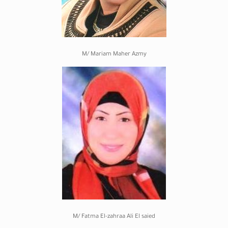
M/ Mariam Maher Azmy
M/ Fatma El-zahraa Ali El saied