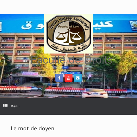
Skip
to
content
Faculté de Droits
Menu
Le mot de doyen