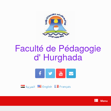
Skip
to
content
Faculté de Pédagogie
d' Hurghada
العربية
English
Français
Menu