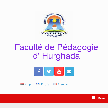
Skip
to
content
Faculté de Pédagogie
d' Hurghada
العربية
English
Français
Menu