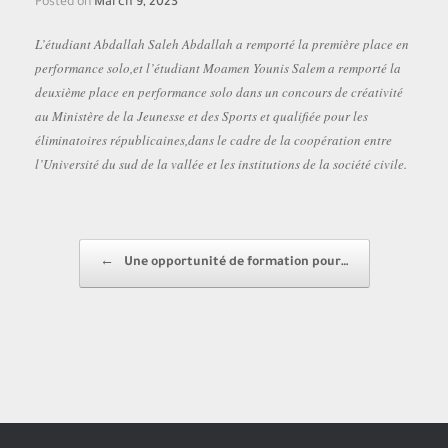
Posted on
March 9, 2023
L’étudiant Abdallah Saleh Abdallah a remporté la première place en
performance solo,et l’étudiant Moamen Younis Salem a remporté la
deuxième place en performance solo dans un concours de créativité
au Ministère de la Jeunesse et des Sports et qualifiée pour les
éliminatoires républicaines,dans le cadre de la coopération entre
l’Université du sud de la vallée et les institutions de la société civile.
Post navigation
←
Une opportunité de formation pour…