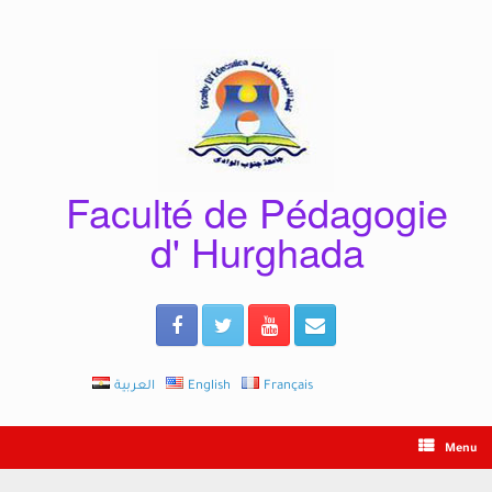
Skip
to
content
Faculté de Pédagogie
d' Hurghada
العربية
English
Français
Menu