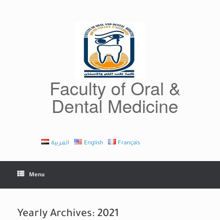
Skip
to
content
Faculty of Oral &
Dental Medicine
العربية
English
Français
Menu
Yearly Archives:
2021