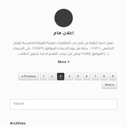
اعلان هام
تعلن ادارة الكلية عن فتح باب التظلمات لنتيجة الفرقة الخامسة للعام
الجامعي ٢٠٢١/٢٠٢٠ بداية من يوم الاربعاء الموافق ٢٠٢١/٧/٢٨ حتي الاربعاء
الموافق ٢٠٢١/٨/٤ وعلي من يرغب التقدم لادارة شئون الطلاب […]
More
Post navigation
« Previous
1
2
3
4
5
6
7
8
9
Next »
Search
for:
Archives