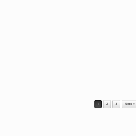
1
2
3
Next »