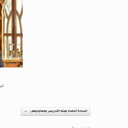
أ
أس
Post navigation
السادة أعضاء هيـئه التدريس ومعاونيهم…
→