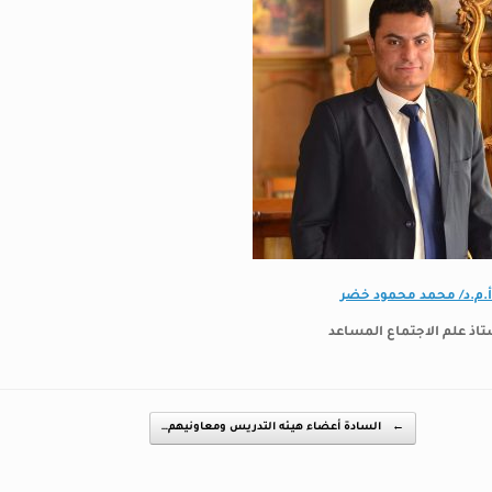
.م.د/ محمد محمود خضر
تاذ علم الاجتماع المساعد
←
السادة أعضاء هيـئه التدريس ومعاونيهم…