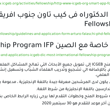
.icgeb.org/activities/fellowship/http-www-icgeb-org-smart-app-
Fellows
ellowship/guidelines-and-application-form-arturo-falaschi-phd-fel
ع الصين International Fellowship Program IFP
s-and-applications-icgeb-dic-most-international-fellowship-progr
تهدف منح ICGEB إلى تمويل جميع الأبحاث التي تعالج المشاكل
, باللإضافه الي تشجيع وتدريب العلماء الشباب وتسهيل إنشا
العلمي.
كون لدى المرشحين معرفة جيدة باللغة الإنجليزية ، مدعومة بشهادة (TOEFL 
دارسين باللغة الإنجليزية من شرط اللغة.
شروط المنح وخطوات التقدم لها يرجي زياره الرابط الخاص بك
ر موعد للتقدم هو 30 سبتمبر 2020