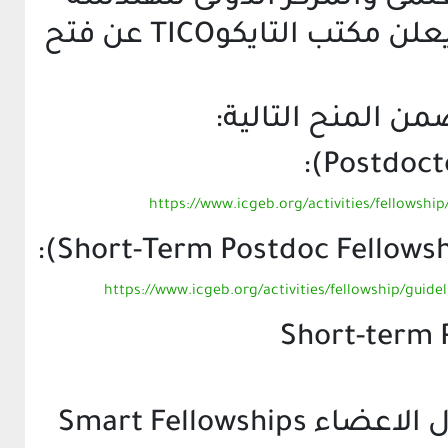
الوراثية والتكنولوجيا الحيوية (ICGEB) , يعلن مكتب التايكوTICO عن فتح
https://www.icgeb.org/activities/fellowship
https://www.icgeb.org/activities/fellowship/guide
Smart Fellowsh