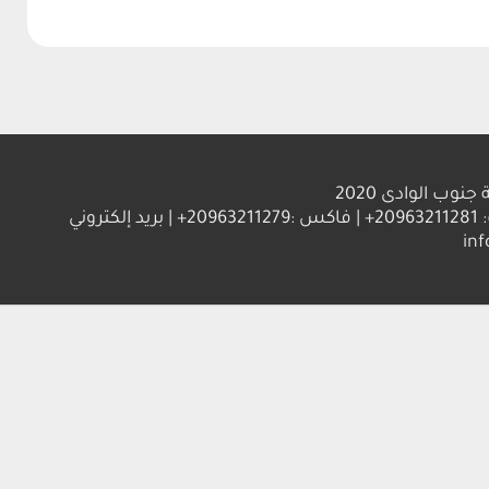
ب الوادى 2020
العنوان : جامعة جنوب الوادي 83523 قنا - جمهورية مصر العربية | ت: 20963211281+ | فاكس :20963211279+ | بريد إلكتروني